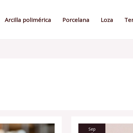
Arcilla polimérica
Porcelana
Loza
Te
PLATO
DE
Sep
TERRACOTA