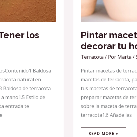
Tener los
Pintar macet
decorar tu h
Terracota
/ Por
Marta
/
sosContenido1 Baldosa
Pintar macetas de terra
rracota natural en
macetas de terracota, pa
3 Baldosa de terracota
tus macetas de terracot
 a mano1.5 Estilo de
preparar macetas de terr
ta entrada te
sobre la maceta de terra
e
terracota1.6 Añade las
READ MORE »