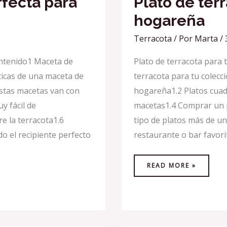
rfecta para
Plato de ter
hogareña
Terracota
/ Por
Marta
/
ontenido1 Maceta de
Plato de terracota para
sticas de una maceta de
terracota para tu colecc
Estas macetas van con
hogareña1.2 Platos cuad
y fácil de
macetas1.4 Comprar un p
e la terracota1.6
tipo de platos más de un
o el recipiente perfecto
restaurante o bar favori
READ MORE »