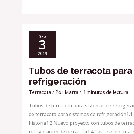
TUBOS
DE
Sep
3
TERRACOTA
PARA
SISTEMAS
DE
2019
REFRIGERACIÓN
Tubos de terracota para
refrigeración
Terracota
/ Por
Marta
/
4 minutos de lectura
Tubos de terracota para sistemas de refriger
de terracota para sistemas de refrigeración1.1
historia1.2 Nuevo proyecto con tubos de terra
refrigeración de terracota1.4 Caso de uso real