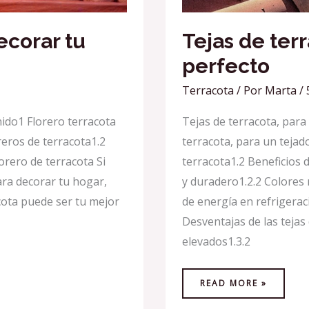
ecorar tu
Tejas de ter
perfecto
Terracota
/ Por
Marta
/
ido1 Florero terracota
Tejas de terracota, par
reros de terracota1.2
terracota, para un tejado
orero de terracota Si
terracota1.2 Beneficios d
ara decorar tu hogar,
y duradero1.2.2 Colores 
cota puede ser tu mejor
de energía en refrigerac
Desventajas de las tejas 
elevados1.3.2
READ MORE »