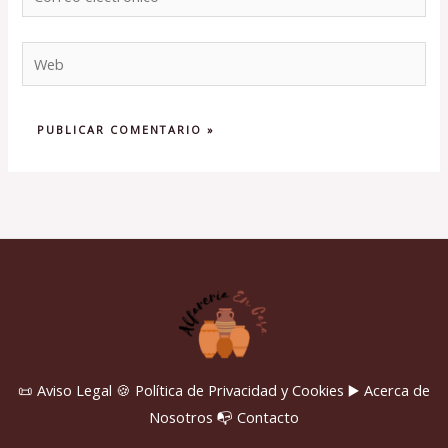
electrónico*
Web
📜 Aviso Legal
🍪 Política de Privacidad y Cookies
▶️ Acerca de
Nosotros
📭 Contacto